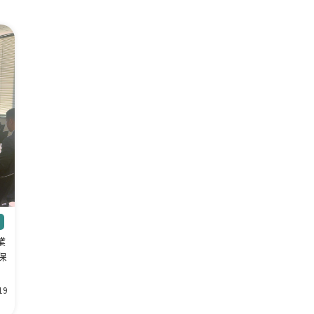
業
保
19