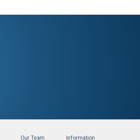
Our Team
Information